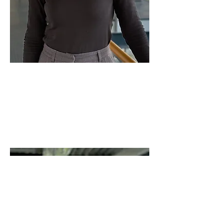
Christine Vennemann
Projektmanagement
vennemann@herne.business
02323 - 925 - 132