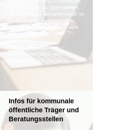
und sich nachhaltig zu vernetzen.
Sowohl für Sie als Unternehmen,
als auch für die Besucherinnen, ist
unser Angebot kostenlos, eine
Standgebühr fällt demnach nicht
an.
Sie möchten mit Ihrem
Unternehmen dabei sein?
Kontaktieren Sie uns gerne!
Infos für kommunale
öffentliche Träger und
Beratungsstellen