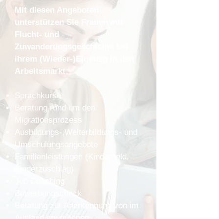
Mit diesen Angeboten
unterstützen Sie Frauen mit
Flucht- und
Zuwanderungsgeschichte bei
ihrem (Wieder-)Einstieg in den
Arbeitsmarkt:
​Sprachkurse
Beratung rund um den
Migrationsprozess
Ausbildungs-,Weiterbildungs- und
Umschulungsangebote
Familienleistungen (Kindergeld,
Kinderzuschlag)
Job Coaching
Bewerbungscheck
Beratung zur Anerkennung von im
Ausland erworbenen