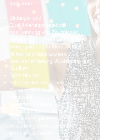
sich über:
Bildungs- und
Qualifizierungsangebote
Anerkennung von Zeugnissen,
Bildungs- und Berufsabschlüssen
Kindergeld und Kinderzuschlag
Hilfen für Alleinerziehende
Berufsorientierung, Ausbildung und
Studium
Sprachkurse
Arbeit in den Bereichen
Gesundheit, Pflege, Industrie und
Handwerk
Bewerbungscheck
Zusätzlich haben Sie die
Möglichkeit, professionelle
Bewerbungsfotos kostenlos
erstellen zu lassen