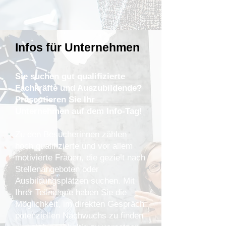
Infos für Unternehmen
Sie suchen gut qualifizierte
Fachkräfte und Auszubildende?
Präsentieren Sie Ihr
Unternehmen auf dem Info-Tag!
​Zu den Besucherinnen zählen
hoch qualifizierte und vor allem
motivierte Frauen, die gezielt nach
Stellenangeboten oder
Ausbildungsplätzen suchen. Mit
Ihrer Teilnahme haben Sie die
Möglichkeit, im direkten Gespräch
potenziellen Nachwuchs zu finden