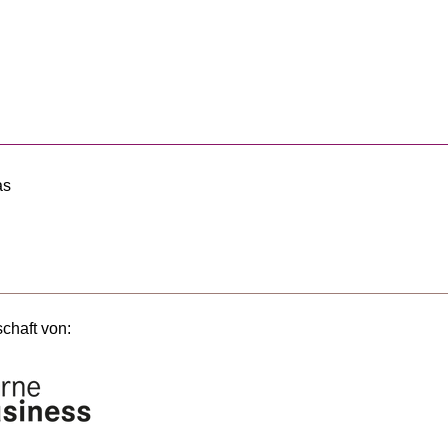
as
schaft von: