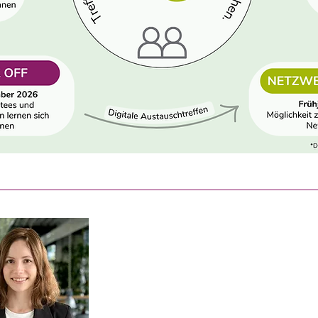
Ihre Ansprechpartne
Merle Sommer
Mail:
sommer@herne.business