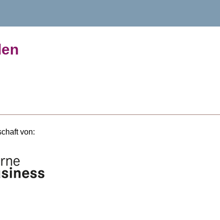
den
schaft von: