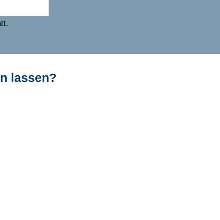
tt.
en lassen?
tnerin:
nn
ss