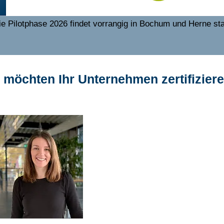
ie Pilotphase 2026 findet vorrangig in Bochum und Herne sta
 möchten Ihr Unternehmen zertifizier
Ihre Ansprechpar
Christine Vennema
Mail:
vennemann@herne.busine
Telefon: 02323 - 925 - 132