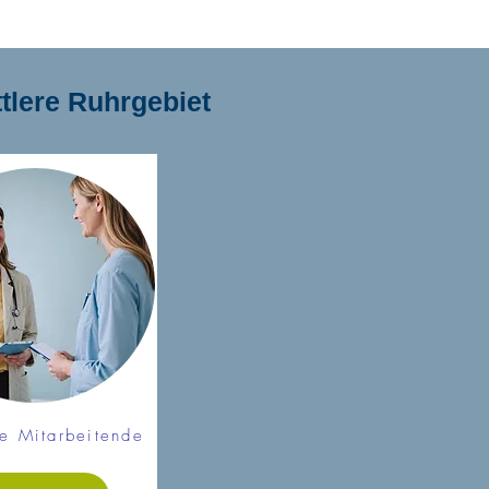
tlere Ruhrgebiet
e Mitarbeitende