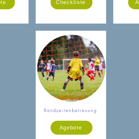
te
Checkliste
A
Randzeitenbetreuung
Agebote