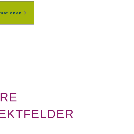
rmationen
RE
EKTFELDER