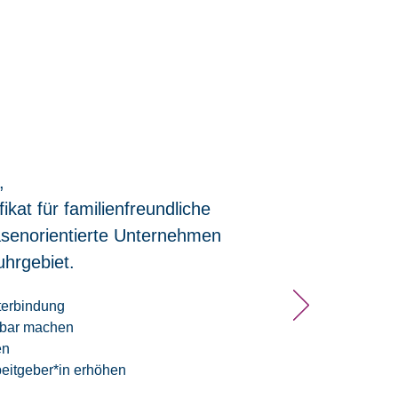
,
ikat für familienfreundliche
senorientierte Unternehmen
uhrgebiet.
iterbindung
tbar machen
en
rbeitgeber*in erhöhen