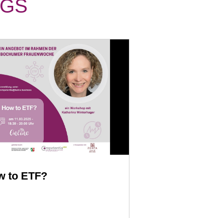
EGS
w to ETF?