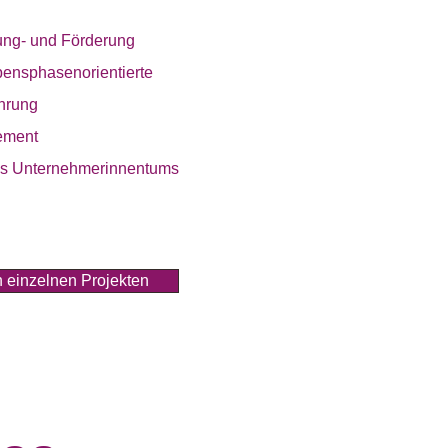
ung- und Förderung
bensphasenorientierte
hrung
ement
des Unternehmerinnentums
 einzelnen Projekten